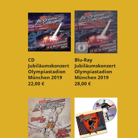
CD
Blu-Ray
Jubiläumskonzert
Jubiläumskonzert
Olympiastadion
Olympiastadion
München 2019
München 2019
22,00 €
28,00 €