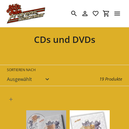
Direkt
zum
Inhalt
Suchen
Einloggen
Einkaufswa
S
CDs und DVDs
a
m
m
SORTIEREN NACH
l
19 Produkte
u
n
g
: