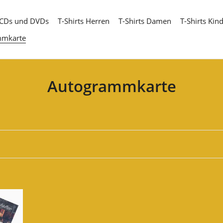
CDs und DVDs
T-Shirts Herren
T-Shirts Damen
T-Shirts Kin
mmkarte
S
Autogrammkarte
a
m
m
l
u
n
g