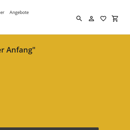
der
Angebote
Suchen
Einloggen
Einkau
er Anfang"