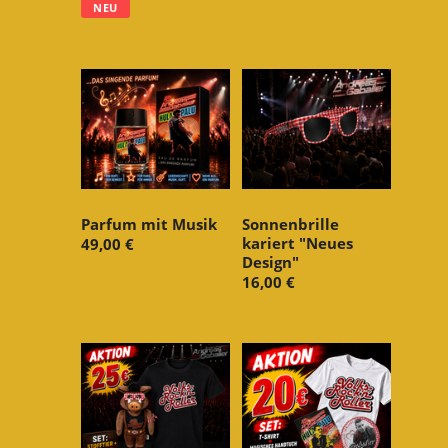
NEU
Parfum mit Musik
Sonnenbrille
kariert "Neues
49,00 €
Design"
16,00 €